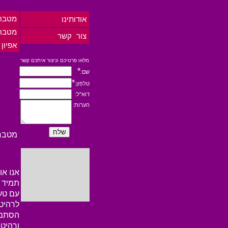
מטבח
אודותינו
מטבח
צור קשר
אפיון
מלאו פרטיכם וניצור איתכם קשר
*
שם:
*
טלפון:
דוא"ל:
הערות:
מטבח
אנו או
תמיד י
עם טע
לרהיט
הסתם מ
ורהיטי