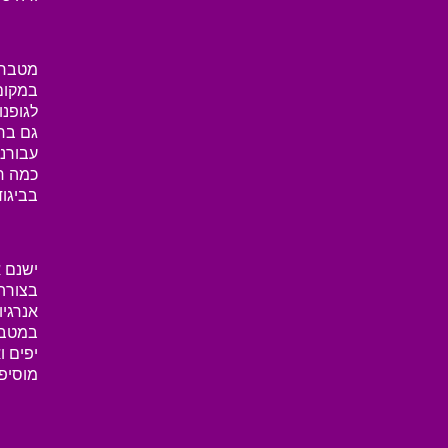
מטבחים
במקום 
לגופנו
גם ברה
עבורנ
כמה ח
בביגוד
ישנם 
בצורה 
אנרגיו
במטבח
יפים ו
מוסיפי